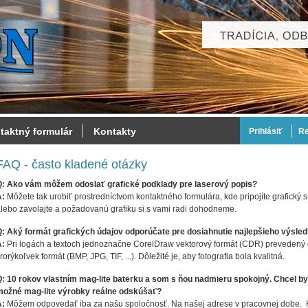
taktný formulár
Kontakty
Prihlásiť
Re
FAQ - často kladené otázky
Q: Ako vám môžem odoslať grafické podklady pre laserový popis?
A:
Môžete tak urobiť prostredníctvom kontaktného formulára, kde pripojíte grafický
lebo zavolajte a požadovanú grafiku si s vami radi dohodneme.
: Aký formát grafických údajov odporúčate pre dosiahnutie najlepšieho výsle
A:
Pri logách a textoch jednoznačne CorelDraw vektorový formát (CDR) prevedený do
rorýkoľvek formát (BMP, JPG, TIF, ...). Dôležité je, aby fotografia bola kvalitná.
: 10 rokov vlastním mag-lite baterku a som s ňou nadmieru spokojný. Chcel b
možné mag-lite výrobky reálne odskúšať?
A:
Môžem odpovedať iba za našu spoločnosť. Na našej adrese v pracovnej dobe. K 