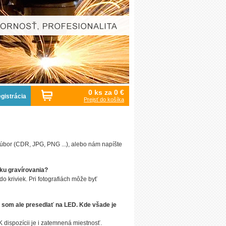
0 ks za
0 €
gistrácia
Prejsť do košíka
 súbor (CDR, JPG, PNG ...), alebo nám napíšte
dku gravírovania?
 kriviek. Pri fotografiách môže byť
y som ale presedlať na LED. Kde všade je
dispozícii je i zatemnená miestnosť.