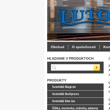
Obchod
O spoločnosti
Kon
HĽADANIE V PRODUKTOCH
a
PRODUKTY
Q
Svietidlá MagLite
k
Svietidlá liteXpress
Q
Svietidlá Nite Ize
Štítky, menovky, známky, plakety