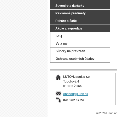
Suveníry a darčeky
Reklamné predmety
Poháre a čaše
Akcie a výpredaje
FAQ
Vy a my
Súbory na prevzatie
Ochrana osobných údajov
LUTON, spol. s r.o.
Topoľová 4
010 03 Žilina
obchod@luton.sk
041 562 07 24
© 2026 Luton onl