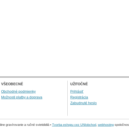
VŠEOBECNÉ
UŽITOČNÉ
Obchodné podmienky
Prihlásiť
Možnosti platby a doprava
Registrácia
Zabudnuté heslo
ine gravírovanie a ručné svietididlá •
Tvorba eshopu cez UNIobchod
,
webhosting
spoločnos