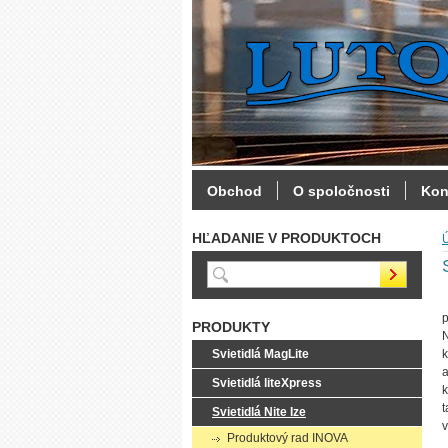
Obchod
O spoločnosti
Kon
HĽADANIE V PRODUKTOCH
P
p
PRODUKTY
N
Svietidlá MagLite
k
a
Svietidlá liteXpress
k
t
Svietidlá Nite Ize
v
Produktový rad INOVA