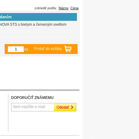
zotriediť podľa:
Názov
Cena
ádaním
NOVA STS s bielym a červeným svetlom
Pridať do košíka
ks
DOPORUČIŤ ZNÁMEMU