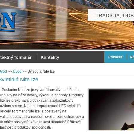
taktný formulár
Kontakty
Prihlásiť
Re
Úvod
>>
Úvod
>>
Svietidlá Nite Ize
Svietidlá Nite Ize
oslaním Nite Ize je vytvoriť inovatívne riešenia,
rodukty na báze kvality, výkonu a hodnoty. Produkty
ite Ize prekonávajú očakávania zákazníkov v
aždom smere. Nielen prepracované LED svietidlá
le celý sortiment Nite Ize je postavený na
valite, obetavosti a nadšení svojich zamestnancov a
ak môže poskytnúť zákazníkovi dlhodobé úžitkové
lastnosti produktov spoločnosti.