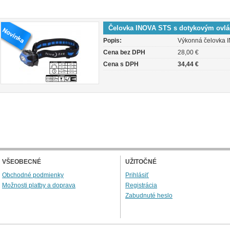
Čelovka INOVA STS s dotykovým ovl
Popis:
Výkonná čelovka I
Cena bez DPH
28,00 €
Cena s DPH
34,44 €
VŠEOBECNÉ
UŽITOČNÉ
Obchodné podmienky
Prihlásiť
Možnosti platby a doprava
Registrácia
Zabudnuté heslo