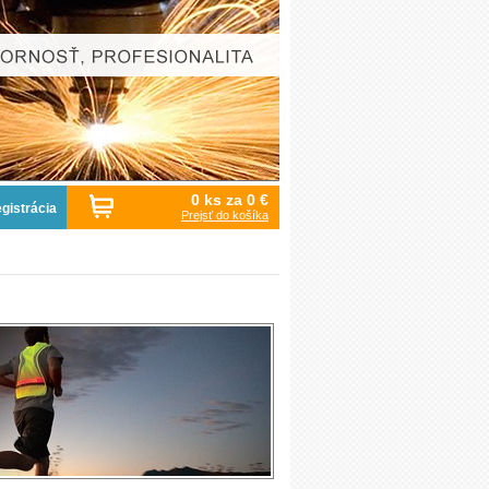
0 ks za
0 €
gistrácia
Prejsť do košíka