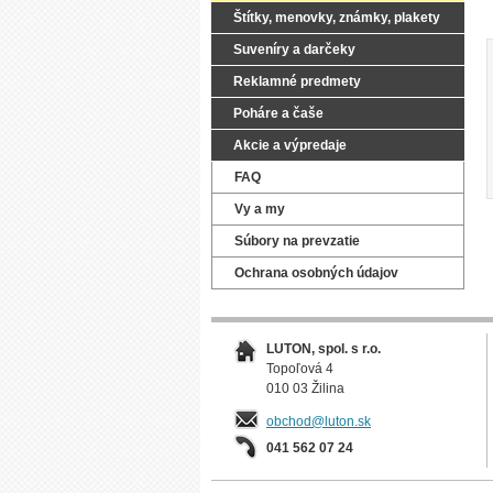
Štítky, menovky, známky, plakety
Suveníry a darčeky
Reklamné predmety
Poháre a čaše
Akcie a výpredaje
FAQ
Vy a my
Súbory na prevzatie
Ochrana osobných údajov
LUTON, spol. s r.o.
Topoľová 4
010 03 Žilina
obchod@luton.sk
041 562 07 24