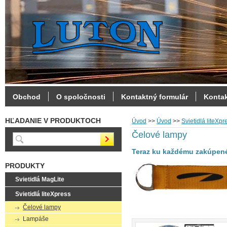
Obchod
O spoločnosti
Kontaktný formulár
Konta
HĽADANIE V PRODUKTOCH
Úvod
>>
Úvod
>>
Svietidlá liteXpr
Čelové lampy
Teraz ku každému zakúpeném
PRODUKTY
Svietidlá MagLite
Svietidlá liteXpress
Čelové lampy
Lampáše