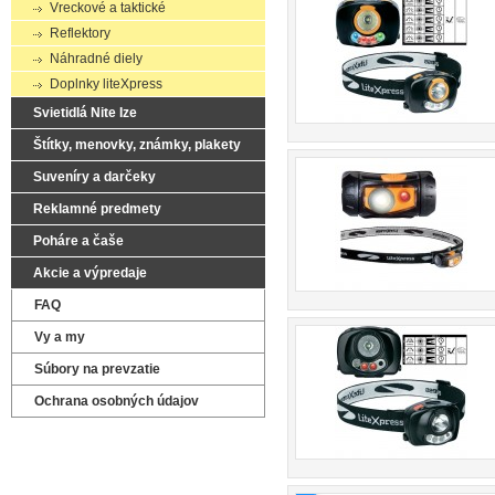
Vreckové a taktické
Reflektory
Náhradné diely
Doplnky liteXpress
Svietidlá Nite Ize
Štítky, menovky, známky, plakety
Suveníry a darčeky
Reklamné predmety
Poháre a čaše
Akcie a výpredaje
FAQ
Vy a my
Súbory na prevzatie
Ochrana osobných údajov