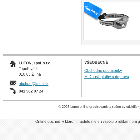
VŠEOBECNÉ
LUTON, spol. s r.o.
Topoľová 4
Obchodné podmienky
010 03 Žilina
Možnosti platby a doprava
obchod@luton.sk
041 562 07 24
© 2026 Luton online gravírovanie a ručné svietididlá •
Online obchod, v ktorom nájdete nielen všetko o reklamnom gr