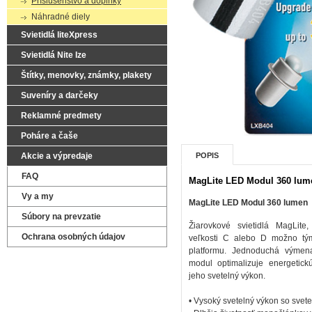
Príslušenstvo a doplnky
Náhradné diely
Svietidlá liteXpress
Svietidlá Nite Ize
Štítky, menovky, známky, plakety
Suveníry a darčeky
Reklamné predmety
Poháre a čaše
Akcie a výpredaje
POPIS
FAQ
MagLite LED Modul 360 lum
Vy a my
MagLite LED Modul 360 lumen
Súbory na prevzatie
Žiarovkové svietidlá MagLite
Ochrana osobných údajov
veľkosti C alebo D možno t
platformu. Jednoduchá výmen
modul optimalizuje energetick
jeho svetelný výkon.
• Vysoký svetelný výkon so sve