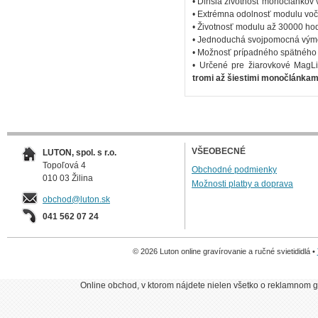
• Dlhšia životnosť monočlánkov v
• Extrémna odolnosť modulu voč
• Životnosť modulu až 30000 ho
• Jednoduchá svojpomocná výme
• Možnosť prípadného spätného 
• Určené pre žiarovkové MagLit
tromi až šiestimi monočlánkami
VŠEOBECNÉ
LUTON, spol. s r.o.
Topoľová 4
Obchodné podmienky
010 03 Žilina
Možnosti platby a doprava
obchod@luton.sk
041 562 07 24
© 2026 Luton online gravírovanie a ručné svietididlá •
Online obchod, v ktorom nájdete nielen všetko o reklamnom gr