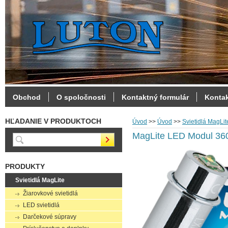
Obchod
O spoločnosti
Kontaktný formulár
Konta
HĽADANIE V PRODUKTOCH
Úvod
>>
Úvod
>>
Svietidlá MagLit
MagLite LED Modul 36
PRODUKTY
Svietidlá MagLite
Žiarovkové svietidlá
LED svietidlá
Darčekové súpravy