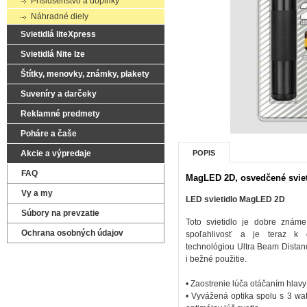
Príslušenstvo a doplnky
Náhradné diely
Svietidlá liteXpress
Svietidlá Nite Ize
Štítky, menovky, známky, plakety
Suveníry a darčeky
Reklamné predmety
Poháre a čaše
Akcie a výpredaje
POPIS
FAQ
MagLED 2D, osvedčené svie
Vy a my
LED svietidlo MagLED 2D
Súbory na prevzatie
Toto svietidlo je dobre známe
Ochrana osobných údajov
spoľahlivosť a je teraz k
technológiou Ultra Beam Distan
i bežné použitie.
• Zaostrenie lúča otáčaním hlavy
• Vyvážená optika spolu s 3 w