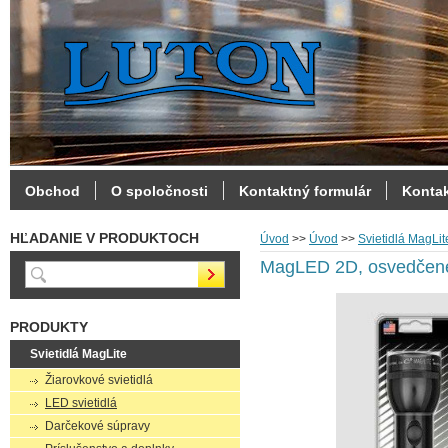
Obchod
O spoločnosti
Kontaktný formulár
Konta
HĽADANIE V PRODUKTOCH
Úvod
>>
Úvod
>>
Svietidlá MagLit
MagLED 2D, osvedčené 
PRODUKTY
Svietidlá MagLite
Žiarovkové svietidlá
LED svietidlá
Darčekové súpravy