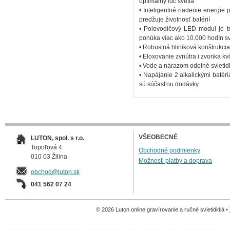
optimálny lúč svetla
• Inteligentné riadenie energie
predžuje životnosť batérií
• Polovodičový LED modul je t
ponúka viac ako 10.000 hodín sv
• Robustná hliníková konštrukc
• Eloxovanie zvnútra i zvonka kvô
• Vode a nárazom odolné svietid
• Napájanie 2 alkalickými batéri
sú súčasťou dodávky
VŠEOBECNÉ
LUTON, spol. s r.o.
Topoľová 4
Obchodné podmienky
010 03 Žilina
Možnosti platby a doprava
obchod@luton.sk
041 562 07 24
© 2026 Luton online gravírovanie a ručné svietididlá •