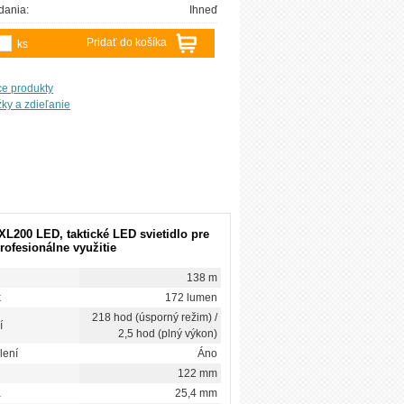
dania:
Ihneď
Pridať do košíka
ks
ce produkty
XL200 LED, taktické LED svietidlo pre
rofesionálne využitie
138 m
k
172 lumen
218 hod (úsporný režim) /
í
2,5 hod (plný výkon)
lení
Áno
122 mm
a
25,4 mm