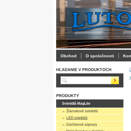
Obchod
O spoločnosti
Kon
HĽADANIE V PRODUKTOCH
PRODUKTY
Svietidlá MagLite
Žiarovkové svietidlá
LED svietidlá
Darčekové súpravy