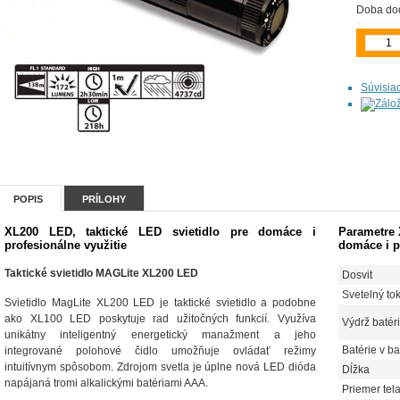
Doba do
Súvisia
POPIS
PRÍLOHY
XL200 LED, taktické LED svietidlo pre domáce i
Parametre 
profesionálne využitie
domáce i p
Taktické svietidlo MAGLite XL200 LED
Dosvit
Svetelný to
Svietidlo MagLite XL200 LED je taktické svietidlo a podobne
ako XL100 LED poskytuje rad užitočných funkcií. Využíva
Výdrž batéri
unikátny inteligentný energetický manažment a jeho
Batérie v ba
integrované polohové čidlo umožňuje ovládať režimy
intuitívnym spôsobom. Zdrojom svetla je úplne nová LED dióda
Dĺžka
napájaná tromi alkalickými batériami AAA.
Priemer tel