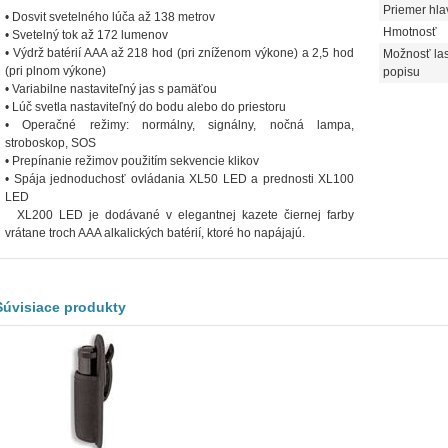
Priemer hla
• Dosvit svetelného lúča až 138 metrov
Hmotnosť
• Svetelný tok až 172 lumenov
• Výdrž batérií AAA až 218 hod (pri zníženom výkone) a 2,5 hod
Možnosť la
(pri plnom výkone)
popisu
• Variabilne nastaviteľný jas s pamäťou
• Lúč svetla nastaviteľný do bodu alebo do priestoru
• Operačné režimy: normálny, signálny, nočná lampa,
stroboskop, SOS
• Prepínanie režimov použitím sekvencie klikov
• Spája jednoduchosť ovládania XL50 LED a prednosti XL100
LED
XL200 LED je dodávané v elegantnej kazete čiernej farby
vrátane troch AAA alkalických batérií, ktoré ho napájajú.
Súvisiace produkty