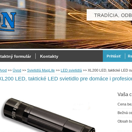
taktný formulár
Kontakty
Prihlásiť
Re
Úvod
>>
Úvod
>>
Svietidlá MagLite
>>
LED svietidlá
>>
XL200 LED, taktické LED svi
XL200 LED, taktické LED svietidlo pre domáce i profesio
Vaša c
Cena be
Bežná c
Obsah ba