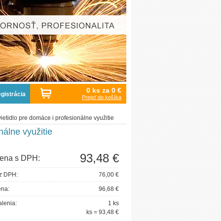
0 ks za
0 €
gistrácia
Prejsť do košíka
etidlo pre domáce i profesionálne využitie
nálne využitie
93,48 €
ena s DPH:
z DPH:
76,00 €
ena:
96,68 €
lenia:
1 ks
ks = 93,48 €