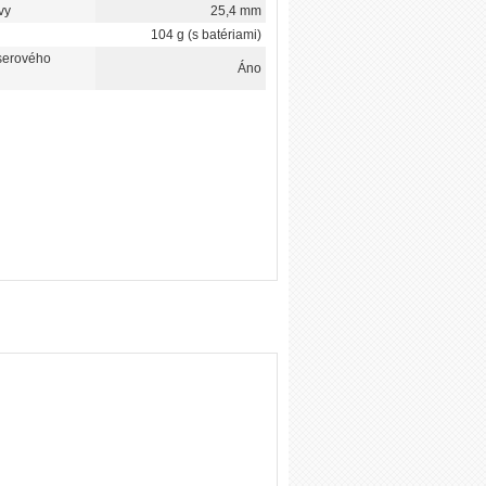
vy
25,4 mm
104 g (s batériami)
serového
Áno