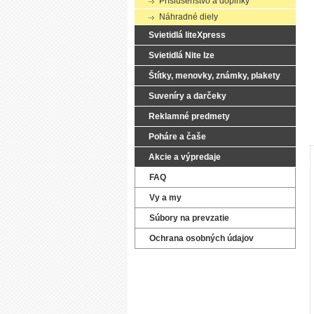
Príslušenstvo a doplnky
Náhradné diely
Svietidlá liteXpress
Svietidlá Nite Ize
Štítky, menovky, známky, plakety
Suveníry a darčeky
Reklamné predmety
Poháre a čaše
Akcie a výpredaje
FAQ
Vy a my
Súbory na prevzatie
Ochrana osobných údajov