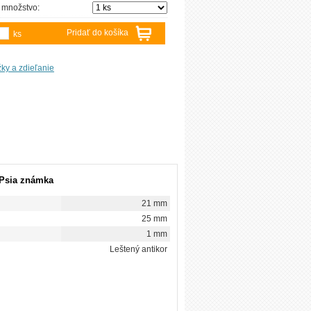
 množstvo:
Pridať do košíka
ks
 Psia známka
21 mm
25 mm
1 mm
Leštený antikor