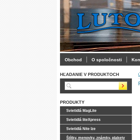
Obchod
O spoločnosti
Kon
HĽADANIE V PRODUKTOCH
PRODUKTY
Svietidlá MagLite
Svietidlá liteXpress
Svietidlá Nite Ize
Štítky, menovky, známky, plakety