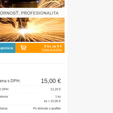
0 ks za
0 €
gistrácia
Prejsť do košíka
15,00 €
ena s DPH:
z DPH:
12,20 €
lenia:
1 ks
ks = 15,00 €
dania:
Po dohode o grafike