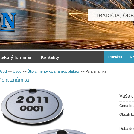
taktný formulár
Kontakty
Prihlásiť
Re
Úvod
>>
Úvod
>>
Štítky, menovky, známky, plakety
>>
Psia známka
Psia známka
Vaša c
Cena be
Obsah ba
Doba do