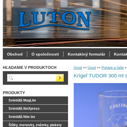
Obchod
O spoločnosti
Kontaktný formulár
Konta
HĽADANIE V PRODUKTOCH
Úvod
>>
Úvod
>>
Poháre a čaše
>
Krígeľ TUDOR 300 ml s
PRODUKTY
Svietidlá MagLite
Svietidlá liteXpress
Svietidlá Nite Ize
Štítky, menovky, známky, plakety