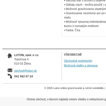
• Valcový tvar s uchom o objeme
• Odliaty ciach - možno použiť i
• Možnosť gravírovania vlastný
• Gravírovanie nezmizne ani pr
riadu
• Možnosť výraznej individuálne
kusov s rovnakým motívom
• Farba: Číra
VŠEOBECNÉ
LUTON, spol. s r.o.
Topoľová 4
Obchodné podmienky
010 03 Žilina
Možnosti platby a doprava
obchod@luton.sk
041 562 07 24
© 2026 Luton online gravírovanie a ručné svietididlá •
Online obchod, v ktorom nájdete nielen všetko o reklamnom gr