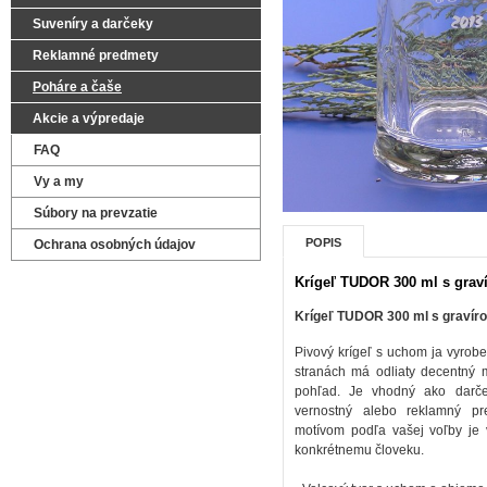
Suveníry a darčeky
Reklamné predmety
Poháre a čaše
Akcie a výpredaje
FAQ
Vy a my
Súbory na prevzatie
POPIS
Ochrana osobných údajov
Krígeľ TUDOR 300 ml s grav
Krígeľ TUDOR 300 ml s gravír
Pivový krígeľ s uchom ja vyrob
stranách má odliaty decentný m
pohľad. Je vhodný ako darček
vernostný alebo reklamný pr
motívom podľa vašej voľby je
konkrétnemu človeku.