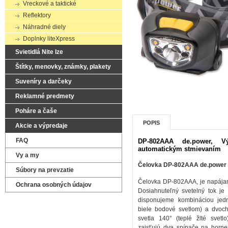
Vreckové a taktické
Reflektory
Náhradné diely
Doplnky liteXpress
Svietidlá Nite Ize
Štítky, menovky, známky, plakety
Suveníry a darčeky
Reklamné predmety
Poháre a čaše
POPIS
Akcie a výpredaje
FAQ
DP-802AAA de.power, 
automatickým stmievaním
Vy a my
Čelovka DP-802AAA de.power 
Súbory na prevzatie
Čelovka DP-802AAA, je napájan
Ochrana osobných údajov
Dosiahnuteľný svetelný tok j
disponujeme kombináciou jed
biele bodové svetlom) a dvoc
svetla 140° (teplé žlté svetl
zaisťujú dva spínače na hornej 