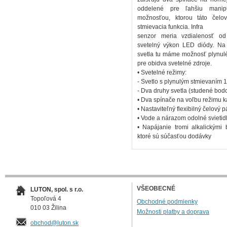
oddelené pre ľahšiu manip
možnosťou, ktorou táto čelo
stmievacia funkcia. Infra
senzor meria vzdialenosť od
svetelný výkon LED diódy. Na 
svetla tu máme možnosť plynul
pre obidva svetelné zdroje.
• Svetelné režimy:
- Svetlo s plynulým stmievaním
- Dva druhy svetla (studené bodo
• Dva spínače na voľbu režimu 
• Nastaviteľný flexibilný čelový p
• Vode a nárazom odolné svietid
• Napájanie tromi alkalickými 
ktoré sú súčasťou dodávky
VŠEOBECNÉ
LUTON, spol. s r.o.
Topoľová 4
Obchodné podmienky
010 03 Žilina
Možnosti platby a doprava
obchod@luton.sk