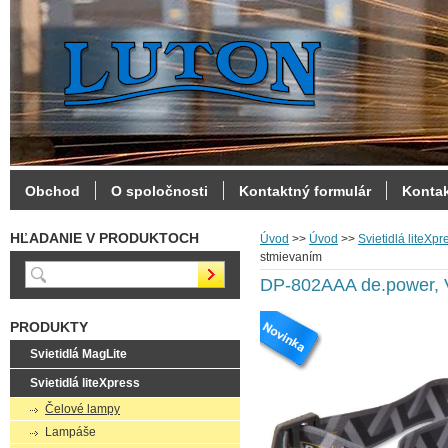
Obchod
O spoločnosti
Kontaktný formulár
Konta
HĽADANIE V PRODUKTOCH
Úvod
>>
Úvod
>>
Svietidlá liteXpr
stmievaním
DP-802AAA de.power, 
PRODUKTY
Svietidlá MagLite
Svietidlá liteXpress
Čelové lampy
Lampáše