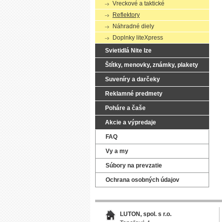
Vreckové a taktické
Reflektory
Náhradné diely
Doplnky liteXpress
Svietidlá Nite Ize
Štítky, menovky, známky, plakety
Suveníry a darčeky
Reklamné predmety
Poháre a čaše
Akcie a výpredaje
FAQ
Vy a my
Súbory na prevzatie
Ochrana osobných údajov
LUTON, spol. s r.o.