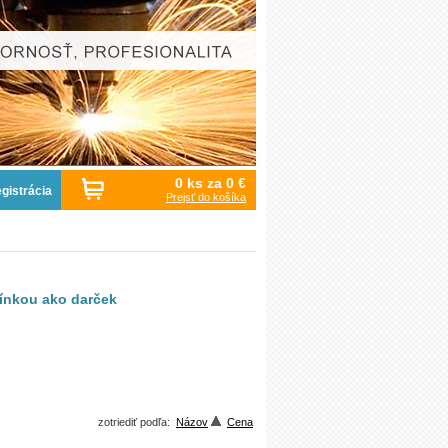
0 ks za
0 €
gistrácia
Prejsť do košíka
bínkou ako darček
zotriediť podľa:
Názov
Cena