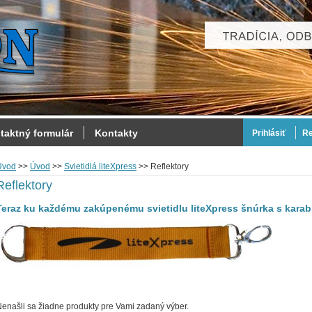
taktný formulár
Kontakty
Prihlásiť
Re
Úvod
>>
Úvod
>>
Svietidlá liteXpress
>>
Reflektory
Reflektory
Teraz ku každému zakúpenému svietidlu liteXpress šnúrka s kara
enašli sa žiadne produkty pre Vami zadaný výber.