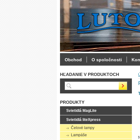
Obchod
O spoločnosti
Kon
HĽADANIE V PRODUKTOCH
PRODUKTY
Svietidlá MagLite
Svietidlá liteXpress
Čelové lampy
Lampáše
N