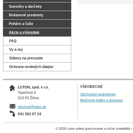
Suveníry a darčeky
Reklamné predmety
Poháre a čaše
Akcie a výpredaje
FAQ
Vy a my
Súbory na prevzatie
Ochrana osobných údajov
VŠEOBECNÉ
LUTON, spol. s r.o.
Topoľová 4
Obchodné podmienky
010 03 Žilina
Možnosti platby a doprava
obchod@luton.sk
041 562 07 24
© 2026 Luton online gravírovanie a ručné svietididlá •