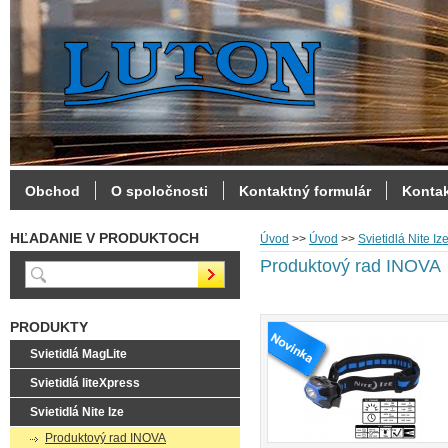
Obchod
O spoločnosti
Kontaktný formulár
Konta
HĽADANIE V PRODUKTOCH
Úvod
>>
Úvod
>>
Svietidlá Nite Iz
Produktový rad INOVA
PRODUKTY
Svietidlá MagLite
Svietidlá liteXpress
Svietidlá Nite Ize
Produktový rad INOVA