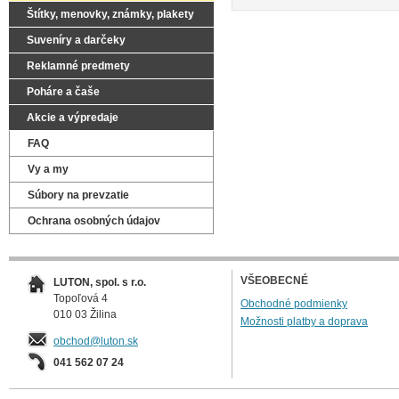
Štítky, menovky, známky, plakety
Suveníry a darčeky
Reklamné predmety
Poháre a čaše
Akcie a výpredaje
FAQ
Vy a my
Súbory na prevzatie
Ochrana osobných údajov
VŠEOBECNÉ
LUTON, spol. s r.o.
Topoľová 4
Obchodné podmienky
010 03 Žilina
Možnosti platby a doprava
obchod@luton.sk
041 562 07 24