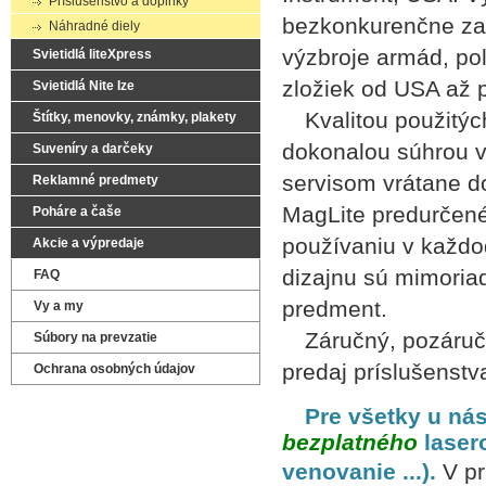
Príslušenstvo a doplnky
bezkonkurenčne zač
Náhradné diely
výzbroje armád, po
Svietidlá liteXpress
zložiek od USA až 
Svietidlá Nite Ize
Kvalitou použitých
Štítky, menovky, známky, plakety
dokonalou súhrou 
Suveníry a darčeky
servisom vrátane do
Reklamné predmety
MagLite predurčené
Poháre a čaše
používaniu v každ
Akcie a výpredaje
dizajnu sú mimoria
FAQ
predment.
Vy a my
Záručný, pozáručný
Súbory na prevzatie
predaj príslušenst
Ochrana osobných údajov
Pre všetky u nás
bezplatného
lasero
venovanie ...).
V pr