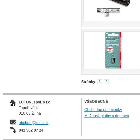
Stránky:
1
2
VŠEOBECNÉ
LUTON, spol. s r.o.
Topoľová 4
Obchodné podmienky
010 03 Žilina
Možnosti platby a doprava
obchod@luton.sk
041 562 07 24