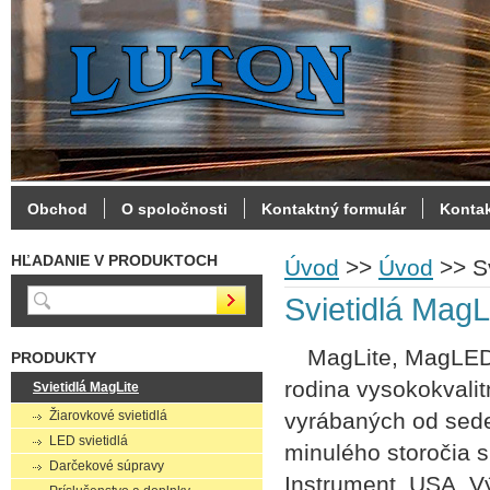
Obchod
O spoločnosti
Kontaktný formulár
Konta
HĽADANIE V PRODUKTOCH
Úvod
>>
Úvod
>>
S
Svietidlá MagL
MagLite, MagLED a
PRODUKTY
rodina vysokokvalit
Svietidlá MagLite
Žiarovkové svietidlá
vyrábaných od sed
LED svietidlá
minulého storočia 
Darčekové súpravy
Instrument, USA. Vý