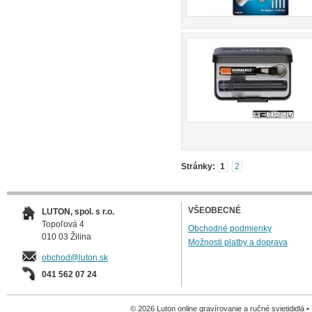
Stránky:
1
2
VŠEOBECNÉ
LUTON, spol. s r.o.
Topoľová 4
Obchodné podmienky
010 03 Žilina
Možnosti platby a doprava
obchod@luton.sk
041 562 07 24
© 2026 Luton online gravírovanie a ručné svietididlá •