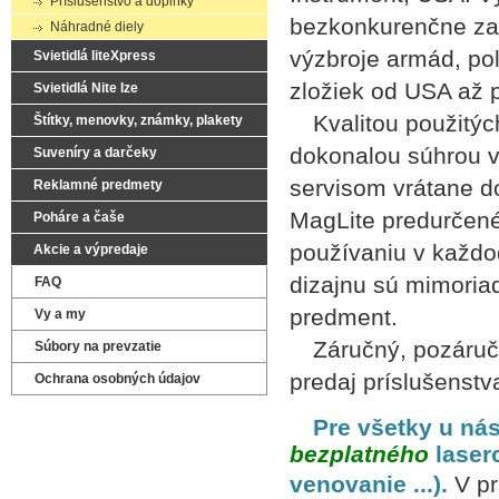
Príslušenstvo a doplnky
bezkonkurenčne zač
Náhradné diely
výzbroje armád, po
Svietidlá liteXpress
zložiek od USA až 
Svietidlá Nite Ize
Kvalitou použitých
Štítky, menovky, známky, plakety
dokonalou súhrou 
Suveníry a darčeky
servisom vrátane do
Reklamné predmety
MagLite predurčené
Poháre a čaše
používaniu v každ
Akcie a výpredaje
dizajnu sú mimoria
FAQ
predment.
Vy a my
Záručný, pozáručný
Súbory na prevzatie
predaj príslušenst
Ochrana osobných údajov
Pre všetky u nás
bezplatného
lasero
venovanie ...).
V pr