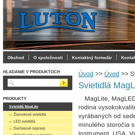
Obchod
O spoločnosti
Kontaktný formulár
Konta
HĽADANIE V PRODUKTOCH
Úvod
>>
Úvod
>>
S
Svietidlá MagL
MagLite, MagLED a
PRODUKTY
rodina vysokokvalit
Svietidlá MagLite
Žiarovkové svietidlá
vyrábaných od sed
LED svietidlá
minulého storočia 
Darčekové súpravy
Instrument, USA. Vý