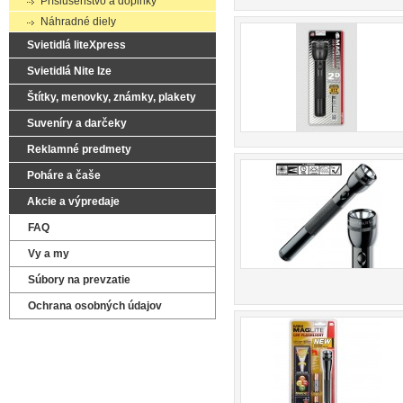
Príslušenstvo a doplnky
Náhradné diely
Svietidlá liteXpress
Svietidlá Nite Ize
Štítky, menovky, známky, plakety
Suveníry a darčeky
Reklamné predmety
Poháre a čaše
Akcie a výpredaje
FAQ
Vy a my
Súbory na prevzatie
Ochrana osobných údajov