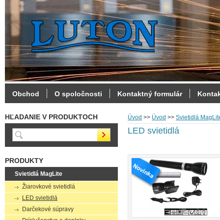
Obchod
O spoločnosti
Kontaktný formulár
Konta
HĽADANIE V PRODUKTOCH
Úvod
>>
Úvod
>>
Svietidlá MagLit
LED svietidlá
PRODUKTY
Svietidlá MagLite
Žiarovkové svietidlá
LED svietidlá
Darčekové súpravy