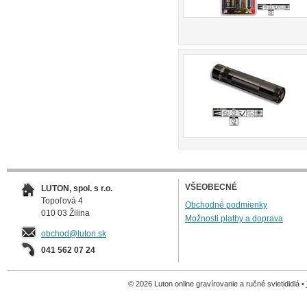
VŠEOBECNÉ
LUTON, spol. s r.o.
Topoľová 4
Obchodné podmienky
010 03 Žilina
Možnosti platby a doprava
obchod@luton.sk
041 562 07 24
© 2026 Luton online gravírovanie a ručné svietididlá •